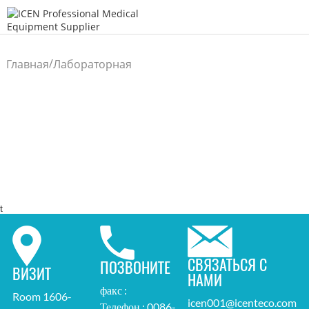
/
Главная
Лабораторная
/
машина
t
СВЯЗАТЬСЯ С
ПОЗВОНИТЕ
ВИЗИТ
НАМИ
факс :
Room 1606-
icen001@icenteco.com
Телефон : 0086-