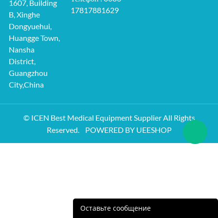
1607, Building
17817881629
B, Xinghe
Dongyuehui,
Huangge Town,
Nansha
District,
Guangzhou
City,China
© ICEN Best Medical Equipment Supplier All Rights
Reserved.
POWERED BY UEESHOP
Оставьте сообщение