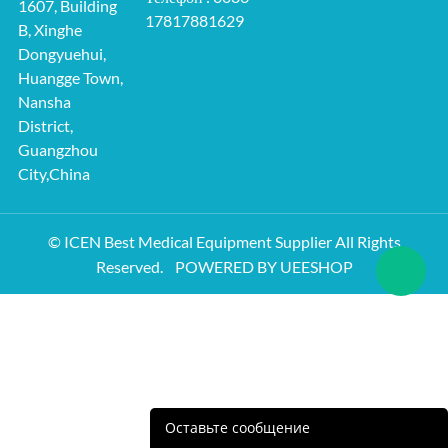
1607, Building
17817881629
B, Xinghe
Dongyuehui,
Huangge Town,
Nansha
District,
Guangzhou
City,China
© ICEN Best Medical Equipment Supplier All Rights
Reserved.
POWERED BY UEESHOP
Оставьте сообщение