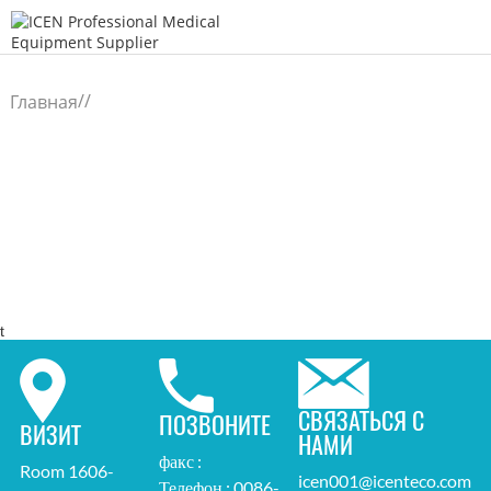
/
/
Главная
t
СВЯЗАТЬСЯ С
ПОЗВОНИТЕ
ВИЗИТ
НАМИ
факс :
Room 1606-
icen001@icenteco.com
Телефон : 0086-