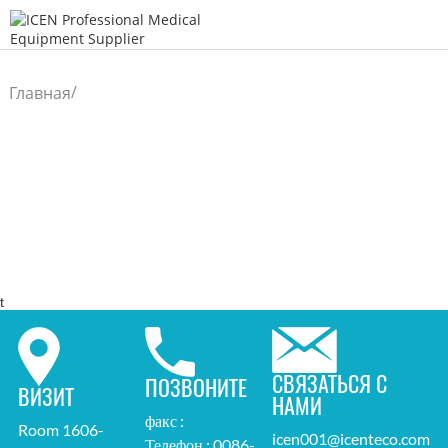
/
Главная
t
СВЯЗАТЬСЯ С
ПОЗВОНИТЕ
ВИЗИТ
НАМИ
факс :
Room 1606-
icen001@icenteco.com
Телефон : 0086-