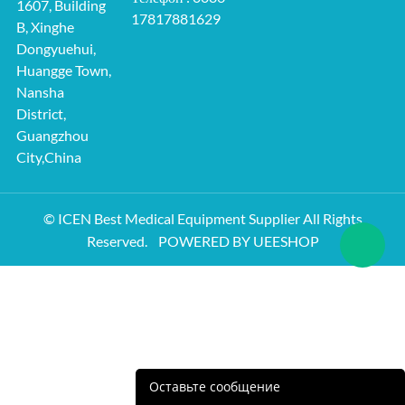
1607, Building
17817881629
B, Xinghe
Dongyuehui,
Huangge Town,
Nansha
District,
Guangzhou
City,China
© ICEN Best Medical Equipment Supplier All Rights
Reserved.
POWERED BY UEESHOP
Оставьте сообщение