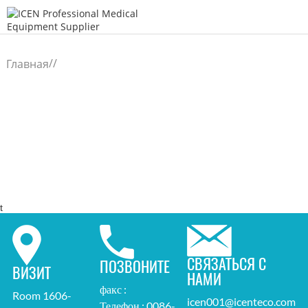
/
/
Главная
t
СВЯЗАТЬСЯ С
ПОЗВОНИТЕ
ВИЗИТ
НАМИ
факс :
Room 1606-
icen001@icenteco.com
Телефон : 0086-