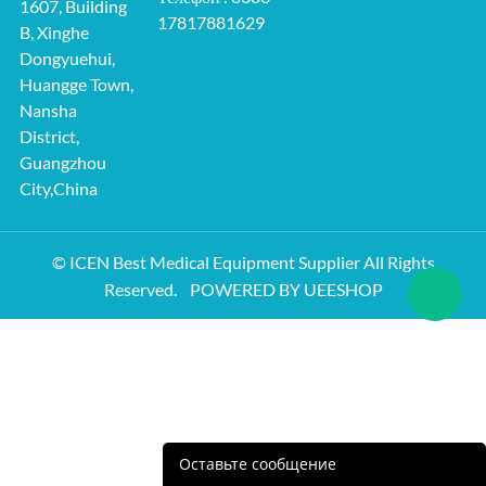
1607, Building
17817881629
B, Xinghe
Dongyuehui,
Huangge Town,
Nansha
District,
Guangzhou
City,China
© ICEN Best Medical Equipment Supplier All Rights
Reserved.
POWERED BY UEESHOP
Оставьте сообщение