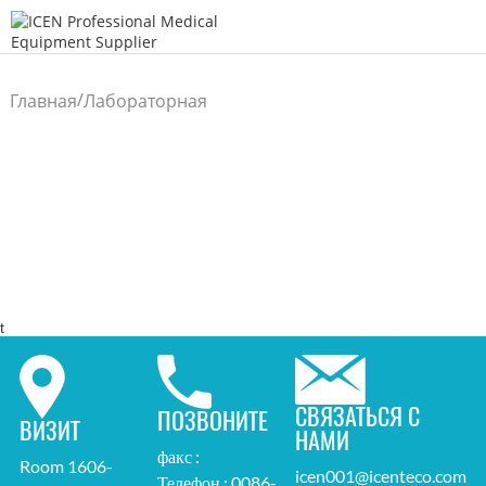
/
Главная
Лабораторная
/
машина
t
СВЯЗАТЬСЯ С
ПОЗВОНИТЕ
ВИЗИТ
НАМИ
факс :
Room 1606-
icen001@icenteco.com
Телефон : 0086-