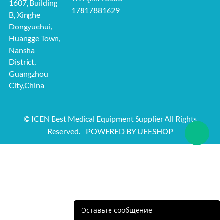
1607, Building
17817881629
B, Xinghe
Dongyuehui,
Huangge Town,
Nansha
District,
Guangzhou
City,China
© ICEN Best Medical Equipment Supplier All Rights
Reserved.
POWERED BY UEESHOP
Оставьте сообщение