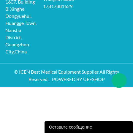
1607, Building
17817881629
B, Xinghe
Dongyuehui,
Huangge Town,
Nansha
District,
Guangzhou
City,China
© ICEN Best Medical Equipment Supplier All Rights
Reserved.
POWERED BY UEESHOP
Оставьте сообщение