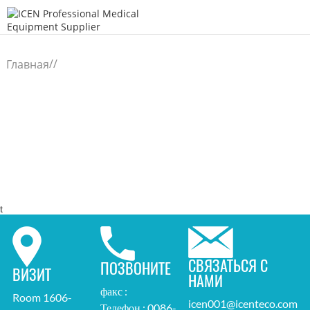
/
/
Главная
t
СВЯЗАТЬСЯ С
ПОЗВОНИТЕ
ВИЗИТ
НАМИ
факс :
Room 1606-
icen001@icenteco.com
Телефон : 0086-