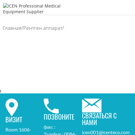
/
/
Главная
Рентген аппарат
t
СВЯЗАТЬСЯ С
ПОЗВОНИТЕ
ВИЗИТ
НАМИ
факс :
Room 1606-
icen001@icenteco.com
Телефон : 0086-