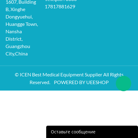
1607, Building
17817881629
B, Xinghe
Dongyuehui,
Huangge Town,
Nansha
District,
Guangzhou
City,China
© ICEN Best Medical Equipment Supplier All Rights
Reserved.
POWERED BY UEESHOP
Оставьте сообщение